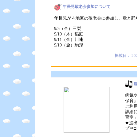
年長児敬老会参加について
年長児が４地区の敬老会に参加し、歌と踊
9/5（金）三梨
9/10（木）稲庭
9/11（金）川連
9/19（金）駒形
掲載日： 20
病気
保育
ご利
詳細
育室
★提
プ⇒