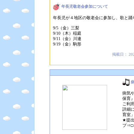
年長児敬老会参加について
年長児が４地区の敬老会に参加し、歌と踊
9/5（金）三梨
9/10（木）稲庭
9/11（金）川連
9/19（金）駒形
掲載日： 20
病気
保育
ご利
詳細
育室
★提
プ⇒