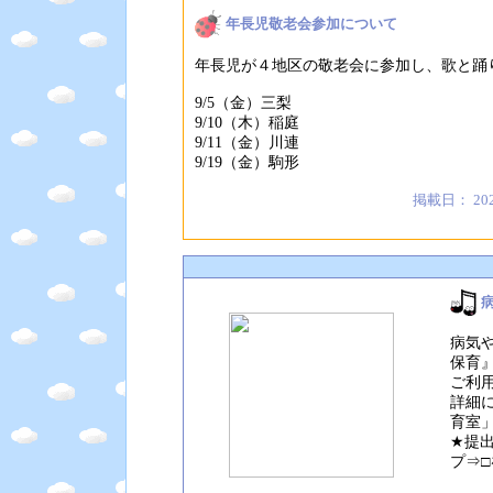
年長児敬老会参加について
年長児が４地区の敬老会に参加し、歌と踊
9/5（金）三梨
9/10（木）稲庭
9/11（金）川連
9/19（金）駒形
掲載日： 20
病気
保育
ご利
詳細
育室
★提
プ⇒