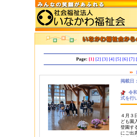
Page:
[1]
[2]
[3]
[4]
[5]
[6]
[7]
掲載日：2
令
式を行
４月３
ども園
登園す
にご出